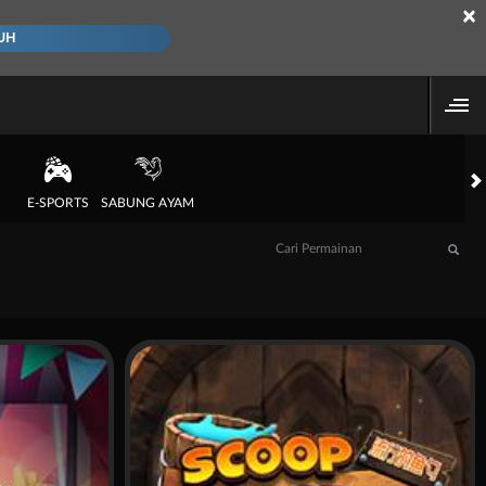
×
UH
E-SPORTS
SABUNG AYAM