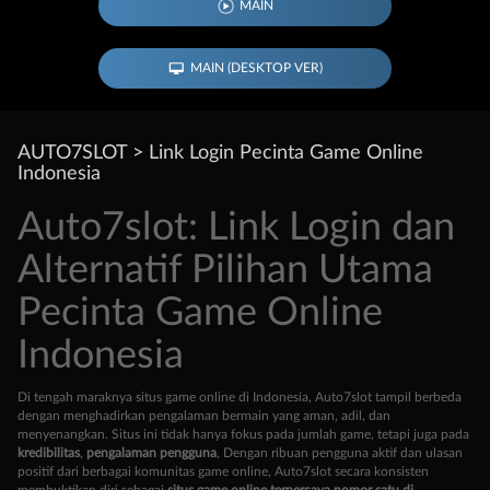
MAIN
MAIN (DESKTOP VER)
AUTO7SLOT > Link Login Pecinta Game Online
Indonesia
Auto7slot: Link Login dan
Alternatif Pilihan Utama
Pecinta Game Online
Indonesia
Di tengah maraknya situs game online di Indonesia, Auto7slot tampil berbeda
dengan menghadirkan pengalaman bermain yang aman, adil, dan
menyenangkan. Situs ini tidak hanya fokus pada jumlah game, tetapi juga pada
kredibilitas
,
pengalaman pengguna
, Dengan ribuan pengguna aktif dan ulasan
positif dari berbagai komunitas game online, Auto7slot secara konsisten