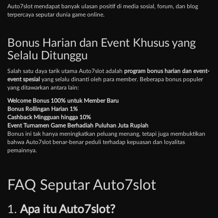
Auto7slot mendapat banyak ulasan positif di media sosial, forum, dan blog
terpercaya seputar dunia game online.
Bonus Harian dan Event Khusus yang
Selalu Ditunggu
Salah satu daya tarik utama Auto7slot adalah
program bonus harian dan event-
event spesial
yang selalu dinanti oleh para member. Beberapa bonus populer
yang ditawarkan antara lain:
Welcome Bonus 100% untuk Member Baru
Bonus Rollingan Harian 1%
Cashback Mingguan hingga 10%
Event Turnamen Game Berhadiah Puluhan Juta Rupiah
Bonus ini tak hanya meningkatkan peluang menang, tetapi juga membuktikan
bahwa Auto7slot benar-benar peduli terhadap kepuasan dan loyalitas
pemainnya.
FAQ Seputar Auto7slot
1.
Apa itu Auto7slot?