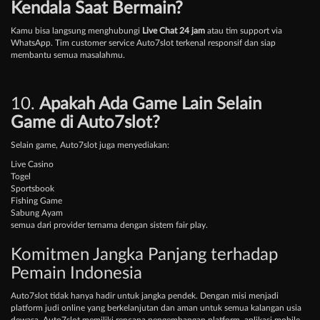
Kendala Saat Bermain?
Kamu bisa langsung menghubungi
Live Chat 24 jam
atau tim support via
WhatsApp. Tim customer service Auto7slot terkenal responsif dan siap
membantu semua masalahmu.
10.
Apakah Ada Game Lain Selain
Game di Auto7slot?
Selain game, Auto7slot juga menyediakan:
Live Casino
Togel
Sportsbook
Fishing Game
Sabung Ayam
semua dari provider ternama dengan sistem fair play.
Komitmen Jangka Panjang terhadap
Pemain Indonesia
Auto7slot tidak hanya hadir untuk jangka pendek. Dengan misi menjadi
platform judi online yang berkelanjutan dan aman untuk semua kalangan usia
dewasa, Auto7slot memiliki rencana pengembangan platform, aplikasi mobile