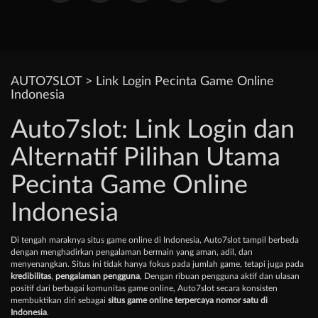
AUTO7SLOT > Link Login Pecinta Game Online
Indonesia
Auto7slot: Link Login dan
Alternatif Pilihan Utama
Pecinta Game Online
Indonesia
Di tengah maraknya situs game online di Indonesia, Auto7slot tampil berbeda
dengan menghadirkan pengalaman bermain yang aman, adil, dan
menyenangkan. Situs ini tidak hanya fokus pada jumlah game, tetapi juga pada
kredibilitas
,
pengalaman pengguna
, Dengan ribuan pengguna aktif dan ulasan
positif dari berbagai komunitas game online, Auto7slot secara konsisten
membuktikan diri sebagai
situs game online terpercaya nomor satu di
Indonesia
.