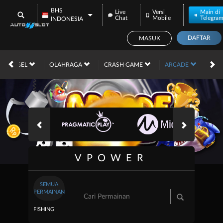
BHS
Live
Versi
Main di
Chat
Mobile
Telegra
INDONESIA
DAFTAR
MASUK
TOGEL
OLAHRAGA
CRASH GAME
ARCADE
E-S
VPOWER
SEMUA
PERMAINAN
FISHING