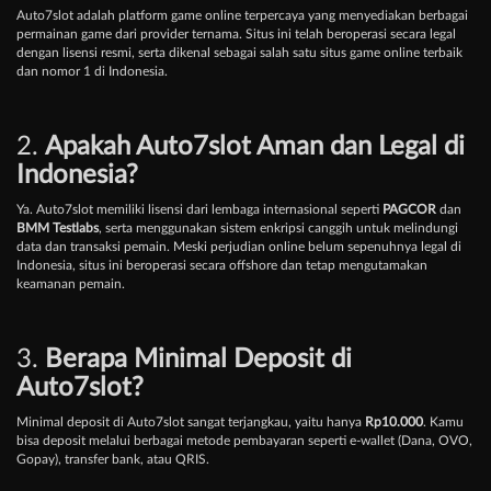
Auto7slot adalah platform game online terpercaya yang menyediakan berbagai
permainan game dari provider ternama. Situs ini telah beroperasi secara legal
dengan lisensi resmi, serta dikenal sebagai salah satu situs game online terbaik
dan nomor 1 di Indonesia.
2.
Apakah Auto7slot Aman dan Legal di
Indonesia?
Ya. Auto7slot memiliki lisensi dari lembaga internasional seperti
PAGCOR
dan
BMM Testlabs
, serta menggunakan sistem enkripsi canggih untuk melindungi
data dan transaksi pemain. Meski perjudian online belum sepenuhnya legal di
Indonesia, situs ini beroperasi secara offshore dan tetap mengutamakan
keamanan pemain.
3.
Berapa Minimal Deposit di
Auto7slot?
Minimal deposit di Auto7slot sangat terjangkau, yaitu hanya
Rp10.000
. Kamu
bisa deposit melalui berbagai metode pembayaran seperti e-wallet (Dana, OVO,
Gopay), transfer bank, atau QRIS.