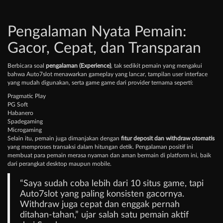
Pengalaman Nyata Pemain:
Gacor, Cepat, dan Transparan
Berbicara soal
pengalaman (Experience)
, tak sedikit pemain yang mengakui
bahwa Auto7slot menawarkan gameplay yang lancar, tampilan user interface
yang mudah digunakan, serta game game dari provider ternama seperti:
Pragmatic Play
PG Soft
Habanero
Spadegaming
Microgaming
Selain itu, pemain juga dimanjakan dengan
fitur deposit dan withdraw otomatis
yang memproses transaksi dalam hitungan detik. Pengalaman positif ini
membuat para pemain merasa nyaman dan aman bermain di platform ini, baik
dari perangkat desktop maupun mobile.
“Saya sudah coba lebih dari 10 situs game, tapi
Auto7slot yang paling konsisten gacornya.
Withdraw juga cepat dan enggak pernah
ditahan-tahan,” ujar salah satu pemain aktif