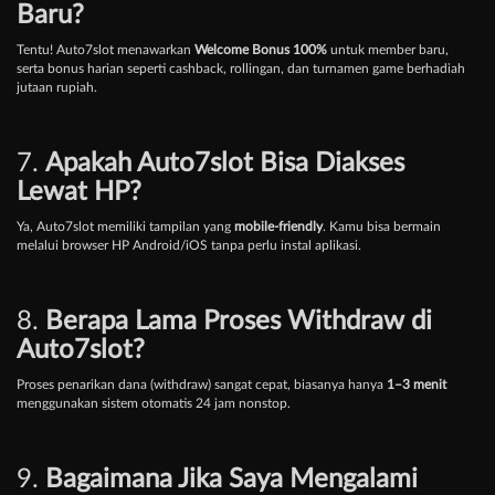
Baru?
Tentu! Auto7slot menawarkan
Welcome Bonus 100%
untuk member baru,
serta bonus harian seperti cashback, rollingan, dan turnamen game berhadiah
jutaan rupiah.
7.
Apakah Auto7slot Bisa Diakses
Lewat HP?
Ya, Auto7slot memiliki tampilan yang
mobile-friendly
. Kamu bisa bermain
melalui browser HP Android/iOS tanpa perlu instal aplikasi.
8.
Berapa Lama Proses Withdraw di
Auto7slot?
Proses penarikan dana (withdraw) sangat cepat, biasanya hanya
1–3 menit
menggunakan sistem otomatis 24 jam nonstop.
9.
Bagaimana Jika Saya Mengalami