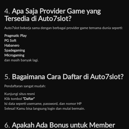
4.
Apa Saja Provider Game yang
Tersedia di Auto7slot?
Auto7slot bekerja sama dengan berbagai provider game ternama dunia seperti:
Pragmatic Play
PG Soft
Habanero
Spadegaming
Microgaming
dan masih banyak lagi.
5.
Bagaimana Cara Daftar di Auto7slot?
Pendaftaran sangat mudah:
Kunjungi situs resmi
Klik tombol
"Daftar"
Isi data seperti username, password, dan nomor HP
Selesai! Kamu bisa langsung login dan mulai bermain.
6.
Apakah Ada Bonus untuk Member