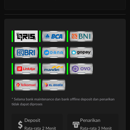
* Selama bank maintenance dan bank offline deposit dan penarikan
tidak dapat diproses
Deposit
Penarikan
Rata-rata 2 Menit
Rata-rata 3 Menit