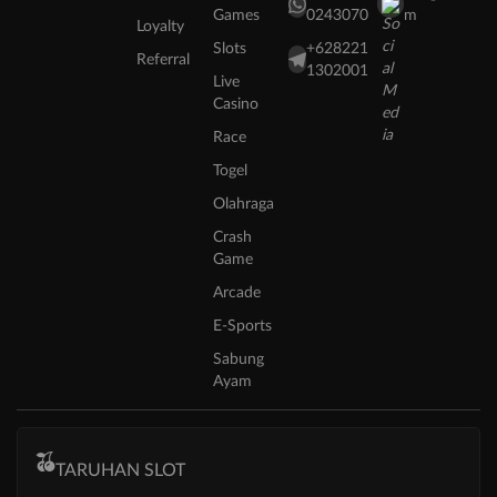
Games
0243070
m
Loyalty
Slots
+628221
Referral
1302001
Live
Casino
Race
Togel
Olahraga
Crash
Game
Arcade
E-Sports
Sabung
Ayam
TARUHAN SLOT