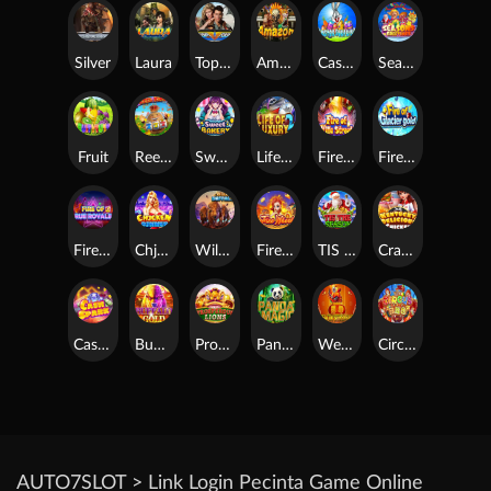
Silver
Laura
Top Gun
Amazon
Caster Surprise
Seasons
Fruit
Reel King Mega
Sweetbakery
Life of luxury II
Fire of Villa Street
Fire of glacier gold
Fire of Rue Royale
Chjcken Djnner
Wild Buffalo
Fire Wheel
TIS The Season
Crazy Restaurant
Cash Spark
Buffalo Gold
Prosperous Lions
Panda Magic II
Wealth
Circus
AUTO7SLOT > Link Login Pecinta Game Online