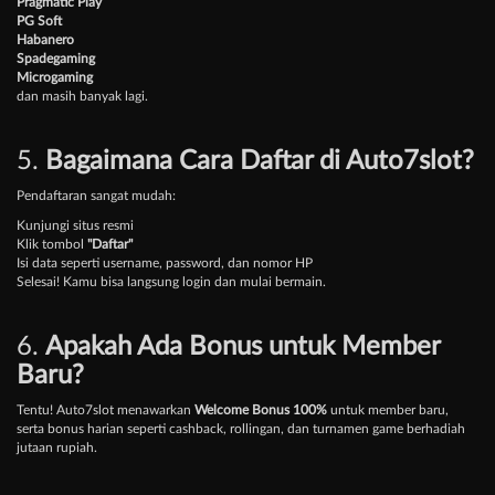
Pragmatic Play
PG Soft
Habanero
Spadegaming
Microgaming
dan masih banyak lagi.
5.
Bagaimana Cara Daftar di Auto7slot?
Pendaftaran sangat mudah:
Kunjungi situs resmi
Klik tombol
"Daftar"
Isi data seperti username, password, dan nomor HP
Selesai! Kamu bisa langsung login dan mulai bermain.
6.
Apakah Ada Bonus untuk Member
Baru?
Tentu! Auto7slot menawarkan
Welcome Bonus 100%
untuk member baru,
serta bonus harian seperti cashback, rollingan, dan turnamen game berhadiah
jutaan rupiah.