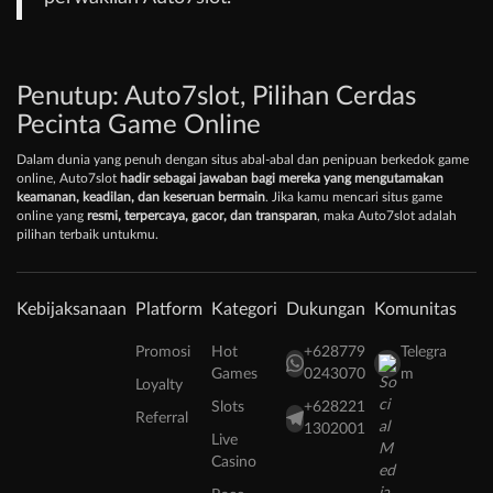
Penutup: Auto7slot, Pilihan Cerdas
Pecinta Game Online
Dalam dunia yang penuh dengan situs abal-abal dan penipuan berkedok game
online, Auto7slot
hadir sebagai jawaban bagi mereka yang mengutamakan
keamanan, keadilan, dan keseruan bermain
. Jika kamu mencari situs game
online yang
resmi, terpercaya, gacor, dan transparan
, maka Auto7slot adalah
pilihan terbaik untukmu.
Kebijaksanaan
Platform
Kategori
Dukungan
Komunitas
Promosi
Hot
+628779
Telegra
Games
0243070
m
Loyalty
Slots
+628221
Referral
1302001
Live
Casino