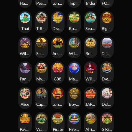
Happy Lantern
Peace&Long Life
Long Teng Hu Xiao
Triple Twister
India
FORTUNE
Thai
T-REX
Dragon's Riches
Robin Hood
Sea Captain
Big Prosperity
Wild Chuco
Samurai
Archer
Wild Elements
Bonus Bears
Tally Ho
Panther Moon
Mystery Of The Orient
888
Magic Pearl
Wild Fox
Eyes of Fortune
Alice
Captain
LongTengHuXiao2
Boy King
JAPAN
Dollar Eagle
Pay Dirt
Water Margin
Pirate
Fire of Riverside
African Wildlife
5 Kings