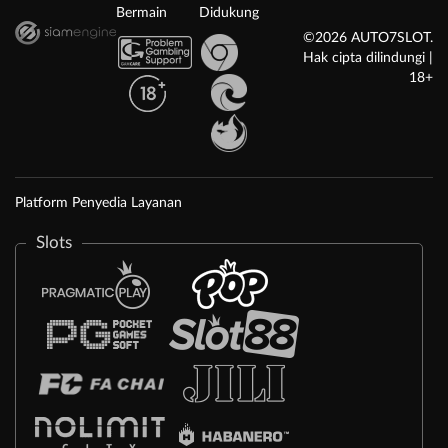
Bermain
Didukung
©2026 AUTO7SLOT.
Hak cipta dilindungi |
18+
Platform Penyedia Layanan
Slots