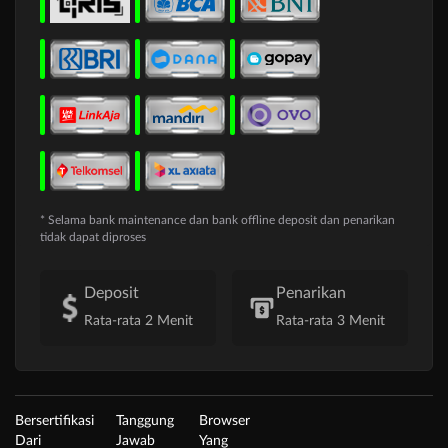
* Selama bank maintenance dan bank offline deposit dan penarikan
tidak dapat diproses
Deposit
Penarikan
Rata-rata 2 Menit
Rata-rata 3 Menit
Bersertifikasi
Tanggung
Browser
Dari
Jawab
Yang