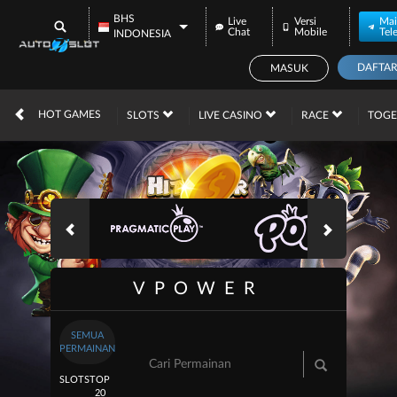
BHS
Live
Versi
Mai
Chat
Mobile
Tel
INDONESIA
DAFTA
MASUK
IDR
12,692,368,
HOT GAMES
SLOTS
LIVE CASINO
RACE
TOG
VPOWER
SEMUA
PERMAINAN
SLOTS
TOP
20