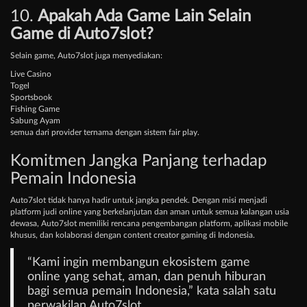
10.
Apakah Ada Game Lain Selain
Game di Auto7slot?
Selain game, Auto7slot juga menyediakan:
Live Casino
Togel
Sportsbook
Fishing Game
Sabung Ayam
semua dari provider ternama dengan sistem fair play.
Komitmen Jangka Panjang terhadap
Pemain Indonesia
Auto7slot tidak hanya hadir untuk jangka pendek. Dengan misi menjadi
platform judi online yang berkelanjutan dan aman untuk semua kalangan usia
dewasa, Auto7slot memiliki rencana pengembangan platform, aplikasi mobile
khusus, dan kolaborasi dengan content creator gaming di Indonesia.
“Kami ingin membangun ekosistem game
online yang sehat, aman, dan penuh hiburan
bagi semua pemain Indonesia,” kata salah satu
perwakilan Auto7slot.