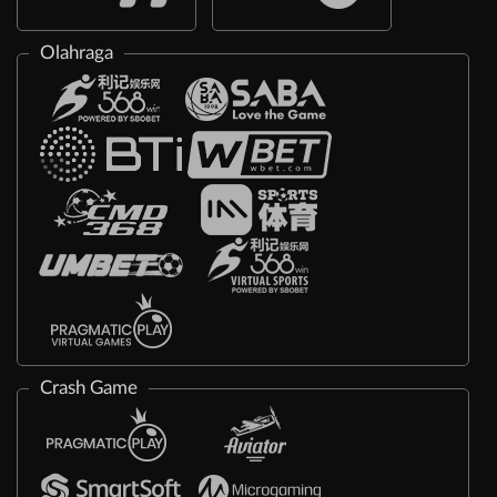
Olahraga
Crash Game