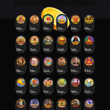
Mahjong Win
Coin Cat 2
Mahjong Win 2
Toy Pop
Mahjong Win 3
Maya Legacy
Blessing Temple
Golden Qilin
Odin Territory
Halloween Win
Volcanic Legend
Red Dragon’s Treasure
Bounty Clash
Neko Treasures
Golden Snake
Golden Duel
Much Richer
Fire Ball Blaze Phoenix
Midas Hand
Dancing Samba
Fortune Twins
Super Hoo Hey How
Wonderful Christmas
Golf 2