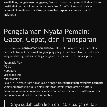
kredibilitas
,
pengalaman pengguna
, Dengan ribuan pengguna aktif dan ulasan
positif dari berbagai komunitas game online, Auto7slot secara konsisten
membuktikan diri sebagai
situs game online terpercaya nomor satu di
Indonesia
.
Pengalaman Nyata Pemain:
Gacor, Cepat, dan Transparan
Berbicara soal
pengalaman (Experience)
, tak sedikit pemain yang mengakui
bahwa Auto7slot menawarkan gameplay yang lancar, tampilan user interface
yang mudah digunakan, serta game game dari provider ternama seperti:
Pragmatic Play
PG Soft
Habanero
Spadegaming
Microgaming
Selain itu, pemain juga dimanjakan dengan
fitur deposit dan withdraw otomatis
yang memproses transaksi dalam hitungan detik. Pengalaman positif ini
membuat para pemain merasa nyaman dan aman bermain di platform ini, baik
dari perangkat desktop maupun mobile.
“Saya sudah coba lebih dari 10 situs game, tapi