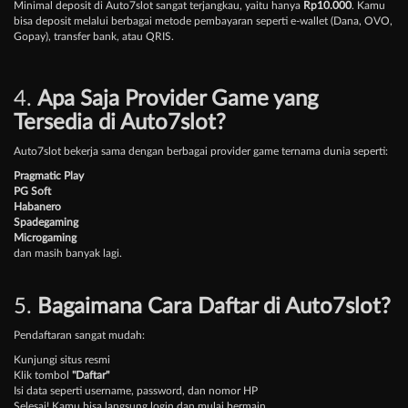
Minimal deposit di Auto7slot sangat terjangkau, yaitu hanya
Rp10.000
. Kamu
bisa deposit melalui berbagai metode pembayaran seperti e-wallet (Dana, OVO,
Gopay), transfer bank, atau QRIS.
4.
Apa Saja Provider Game yang
Tersedia di Auto7slot?
Auto7slot bekerja sama dengan berbagai provider game ternama dunia seperti:
Pragmatic Play
PG Soft
Habanero
Spadegaming
Microgaming
dan masih banyak lagi.
5.
Bagaimana Cara Daftar di Auto7slot?
Pendaftaran sangat mudah:
Kunjungi situs resmi
Klik tombol
"Daftar"
Isi data seperti username, password, dan nomor HP
Selesai! Kamu bisa langsung login dan mulai bermain.