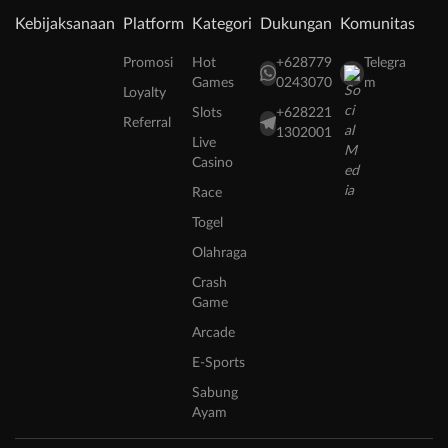
Kebijaksanaan
Platform
Kategori
Dukungan
Komunitas
Promosi
Hot
+628779
Telegra
Games
0243070
m
Loyalty
Slots
+628221
Referral
1302001
Live
Casino
Race
Togel
Olahraga
Crash
Game
Arcade
E-Sports
Sabung
Ayam