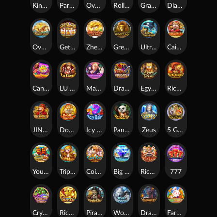
King's Sword
Party Night
Overlord & Concubine
Roll in Money
Grand Sheriff
Diamond Mogul
Over Dragon's Gate
Get Money
Zhen Long Ju Bao
Great Lion
Ultra Treasure
Caishen Coming
Candy Dynasty
LU LING QI
Many Beauties
Dragon's Treasure
Egypt Oracle
Rich Dragon
JIN HOU YE
Doggy Wealth
Icy Bar
Pandaria
Zeus
5 God Beast
You Will Win
Triple Monkey
Coin Cat
Big Diamond
Rich Lion
777
Crystal Fruits
Rich Ox
Pirate King
Wolf Legend
Dragonburst
Farm Family