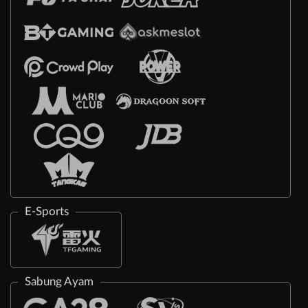
E-Sports
Sabung Ayam