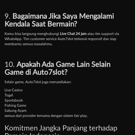
9.
Bagaimana Jika Saya Mengalami
Kendala Saat Bermain?
Kamu bisa langsung menghubungi
Live Chat 24 jam
atau tim support via
WhatsApp. Tim customer service Auto7slot terkenal responsif dan siap
membantu semua masalahmu.
10.
Apakah Ada Game Lain Selain
Game di Auto7slot?
Selain game, Auto7slot juga menyediakan:
Live Casino
Togel
Sportsbook
Fishing Game
Sabung Ayam
semua dari provider ternama dengan sistem fair play.
Komitmen Jangka Panjang terhadap