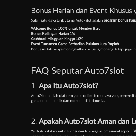
Bonus Harian dan Event Khusus y
Salah satu daya tarik utama Auto7slot adalah
program bonus haria
Welcome Bonus 100% untuk Member Baru
Bonus Rollingan Harian 1%
Cashback Mingguan hingga 10%
Event Turnamen Game Berhadiah Puluhan Juta Rupiah
Bonus ini tak hanya meningkatkan peluang menang, tetapi juga 
FAQ Seputar Auto7slot
1.
Apa itu Auto7slot?
Auto7slot adalah platform game online terpercaya yang menyediakan
game online terbaik dan nomor 1 di Indonesia.
2.
Apakah Auto7slot Aman dan Le
Ya. Auto7slot memiliki lisensi dari lembaga internasional seperti
P