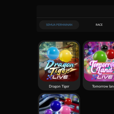
SEMUA PERMAINAN
RACE
Dragon Tiger
Tomorrow lan