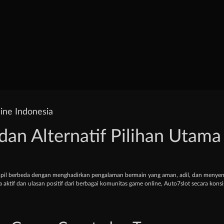
ine Indonesia
 dan Alternatif Pilihan Utam
ampil berbeda dengan menghadirkan pengalaman bermain yang aman, adil, dan menyenan
aktif dan ulasan positif dari berbagai komunitas game online, Auto7slot secara kons