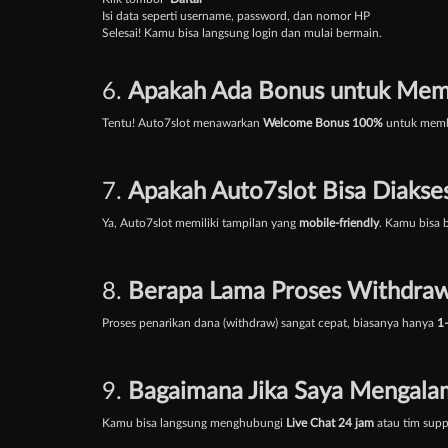
Isi data seperti username, password, dan nomor HP
Selesai! Kamu bisa langsung login dan mulai bermain.
6.
Apakah Ada Bonus untuk Mem
Tentu! Auto7slot menawarkan
Welcome Bonus 100%
untuk membe
7.
Apakah Auto7slot Bisa Diakse
Ya, Auto7slot memiliki tampilan yang
mobile-friendly
. Kamu bisa 
8.
Berapa Lama Proses Withdraw
Proses penarikan dana (withdraw) sangat cepat, biasanya hanya
1
9.
Bagaimana Jika Saya Mengala
Kamu bisa langsung menghubungi
Live Chat 24 jam
atau tim supp