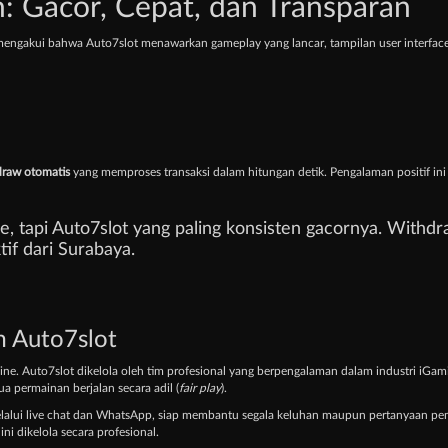
 Gacor, Cepat, dan Transparan
g mengakui bahwa Auto7slot menawarkan gameplay yang lancar, tampilan user interfac
hdraw otomatis
yang memproses transaksi dalam hitungan detik. Pengalaman positif 
me, tapi Auto7slot yang paling konsisten gacornya. With
tif dari Surabaya.
m Auto7slot
ne. Auto7slot dikelola oleh tim profesional yang berpengalaman dalam industri iGami
a permainan berjalan secara adil (
fair play
).
alui live chat dan WhatsApp, siap membantu segala keluhan maupun pertanyaan pemain
i dikelola secara profesional.