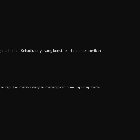
:
m game harian. Kehadirannya yang konsisten dalam memberikan
an reputasi mereka dengan menerapkan prinsip-prinsip berikut: