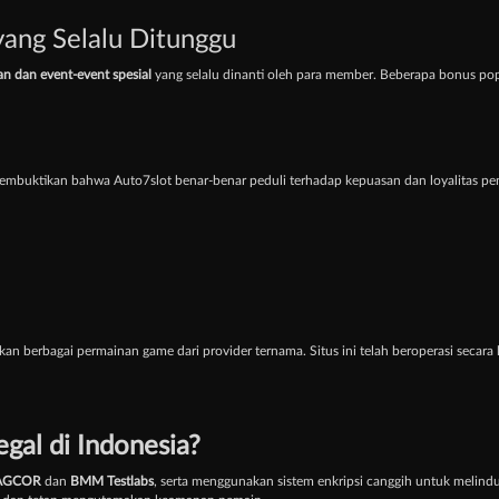
ang Selalu Ditunggu
n dan event-event spesial
yang selalu dinanti oleh para member. Beberapa bonus popu
membuktikan bahwa Auto7slot benar-benar peduli terhadap kepuasan dan loyalitas p
 berbagai permainan game dari provider ternama. Situs ini telah beroperasi secara lega
gal di Indonesia?
AGCOR
dan
BMM Testlabs
, serta menggunakan sistem enkripsi canggih untuk melindu