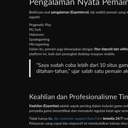
Pengalaman Nyata Pemain:
Berbicara soal
pengalaman (Experience)
, tak sedikit pemain yan
seperti:
Pragmatic Play
PG Soft
Habanero
Spadegaming
Microgaming
Selain itu, pemain juga dimanjakan dengan
fitur deposit dan wit
platform ini, baik dari perangkat desktop maupun mobile.
“Saya sudah coba lebih dari 10 situs ga
ditahan-tahan,” ujar salah satu pemain ak
Keahlian dan Profesionalisme Ti
Keahlian (Expertise)
adalah aspek penting dalam industri game onli
penyedia game bersertifikat dan mematuhi regulasi ketat agar semu
Tidak hanya itu,
tim customer support Auto7slot
tersedia 24/7
mel
Pelayanan yang cepat dan responsif ini membuktikan bahwa situs in