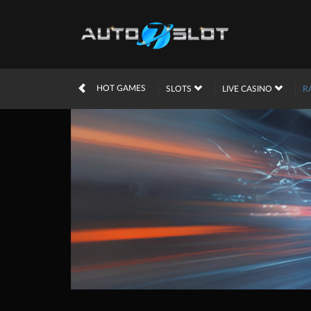
HOT GAMES
SLOTS
LIVE CASINO
R