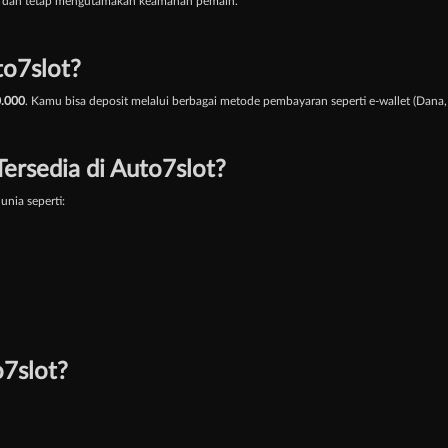
hore dan tetap mengutamakan keamanan pemain.
to7slot?
.000
. Kamu bisa deposit melalui berbagai metode pembayaran seperti e-wallet (Dana
ersedia di Auto7slot?
nia seperti:
o7slot?