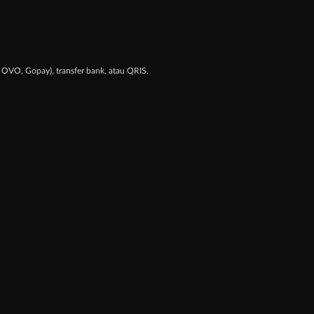
, OVO, Gopay), transfer bank, atau QRIS.