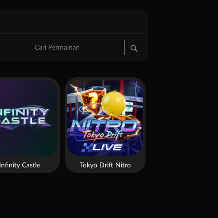
Infinity Castle
Tokyo Drift Nitro