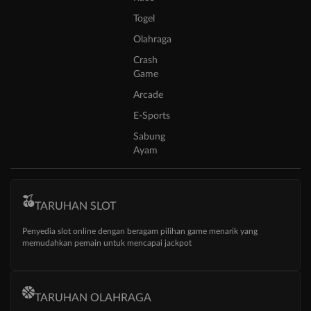
Togel
Olahraga
Crash
Game
Arcade
E-Sports
Sabung
Ayam
TARUHAN SLOT
Penyedia slot online dengan beragam pilihan game menarik yang
memudahkan pemain untuk mencapai jackpot
TARUHAN OLAHRAGA