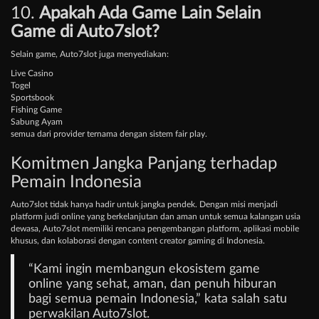
10.
Apakah Ada Game Lain Selain
Game di Auto7slot?
Selain game, Auto7slot juga menyediakan:
Live Casino
Togel
Sportsbook
Fishing Game
Sabung Ayam
semua dari provider ternama dengan sistem fair play.
Komitmen Jangka Panjang terhadap
Pemain Indonesia
Auto7slot tidak hanya hadir untuk jangka pendek. Dengan misi menjadi
platform judi online yang berkelanjutan dan aman untuk semua kalangan usia
dewasa, Auto7slot memiliki rencana pengembangan platform, aplikasi mobile
khusus, dan kolaborasi dengan content creator gaming di Indonesia.
“Kami ingin membangun ekosistem game
online yang sehat, aman, dan penuh hiburan
bagi semua pemain Indonesia,” kata salah satu
perwakilan Auto7slot.