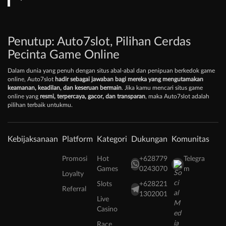
Penutup: Auto7slot, Pilihan Cerdas
Pecinta Game Online
Dalam dunia yang penuh dengan situs abal-abal dan penipuan berkedok game
online, Auto7slot
hadir sebagai jawaban bagi mereka yang mengutamakan
keamanan, keadilan, dan keseruan bermain
. Jika kamu mencari situs game
online yang
resmi, terpercaya, gacor, dan transparan
, maka Auto7slot adalah
pilihan terbaik untukmu.
Kebijaksanaan
Platform
Kategori
Dukungan
Komunitas
Promosi
Hot
+628779
Telegra
Games
0243070
m
Loyalty
Slots
+628221
Referral
1302001
Live
Casino
Race