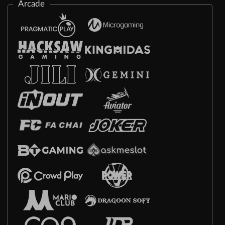
Arcade