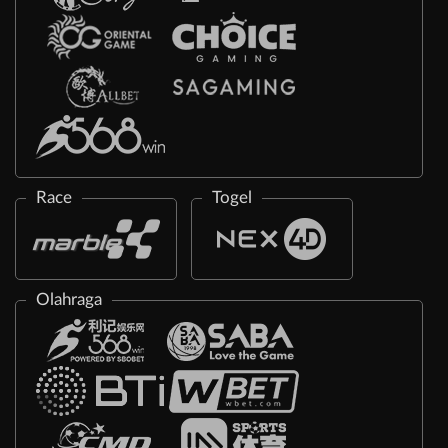
Race
Togel
Olahraga