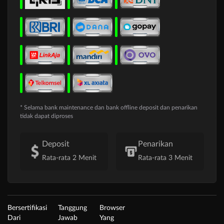
* Selama bank maintenance dan bank offline deposit dan penarikan
tidak dapat diproses
Deposit
Penarikan
Rata-rata 2 Menit
Rata-rata 3 Menit
Bersertifikasi
Tanggung
Browser
Dari
Jawab
Yang