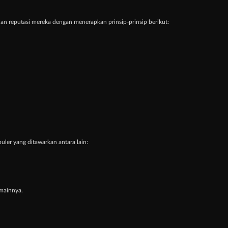
an reputasi mereka dengan menerapkan prinsip-prinsip berikut:
ler yang ditawarkan antara lain:
emainnya.