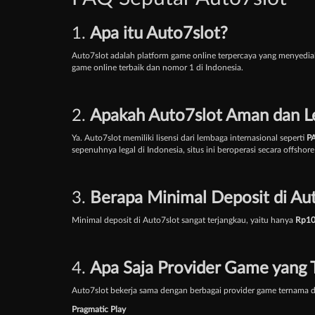
1.
Apa itu Auto7slot?
Auto7slot adalah platform game online terpercaya yang menyediakan
game online terbaik dan nomor 1 di Indonesia.
2.
Apakah Auto7slot Aman dan Le
Ya. Auto7slot memiliki lisensi dari lembaga internasional seperti
P
sepenuhnya legal di Indonesia, situs ini beroperasi secara offs
3.
Berapa Minimal Deposit di Au
Minimal deposit di Auto7slot sangat terjangkau, yaitu hanya
Rp10
4.
Apa Saja Provider Game yang T
Auto7slot bekerja sama dengan berbagai provider game ternama du
Pragmatic Play