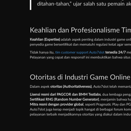
ditahan-tahan,” ujar salah satu pemain ak
Keahlian dan Profesionalisme Ti
Keahlian (Expertise)
adalah aspek penting dalam industri game onli
penyedia game bersertifikat dan mematuhi regulasi ketat agar semu
Tidak hanya itu,
tim customer support Auto7slot
tersedia 24/7
mel
Pelayanan yang cepat dan responsif ini membuktikan bahwa situs in
Otoritas di Industri Game Online
Dalam aspek
otoritas (Authoritativeness)
, Auto7slot telah memantap
Lisensi resmi dari PAGCOR dan BMM Testlabs
, dua lembaga penga
Sertifikasi RNG (Random Number Generator)
, menjamin bahwa has
Mitra resmi dengan provider global
, seperti Pragmatic Play dan PG
Auto7slot juga kerap menjadi topik hangat di berbagai forum ko
pelayanan terbaik menjadikannya otoritas yang diakui dalam indust