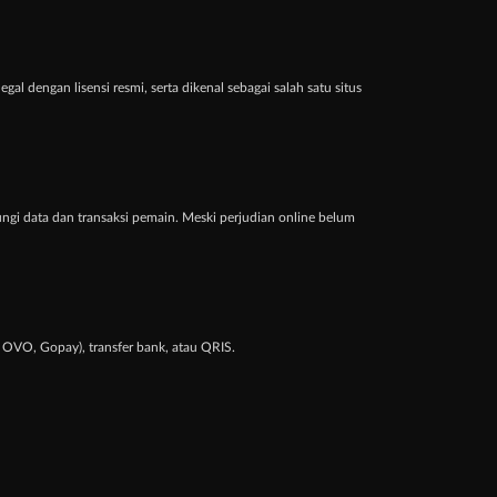
l dengan lisensi resmi, serta dikenal sebagai salah satu situs
ngi data dan transaksi pemain. Meski perjudian online belum
, OVO, Gopay), transfer bank, atau QRIS.