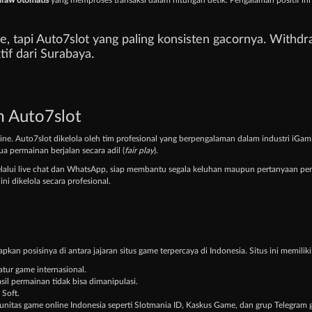
hdraw otomatis
yang memproses transaksi dalam hitungan detik. Pengalaman positif 
me, tapi Auto7slot yang paling konsisten gacornya. With
tif dari Surabaya.
m Auto7slot
ne. Auto7slot dikelola oleh tim profesional yang berpengalaman dalam industri iGami
a permainan berjalan secara adil (
fair play
).
alui live chat dan WhatsApp, siap membantu segala keluhan maupun pertanyaan pemain
i dikelola secara profesional.
kan posisinya di antara jajaran situs game terpercaya di Indonesia. Situs ini memiliki
tur game internasional.
il permainan tidak bisa dimanipulasi.
 Soft.
munitas game online Indonesia seperti Slotmania ID, Kaskus Game, dan grup Telegra