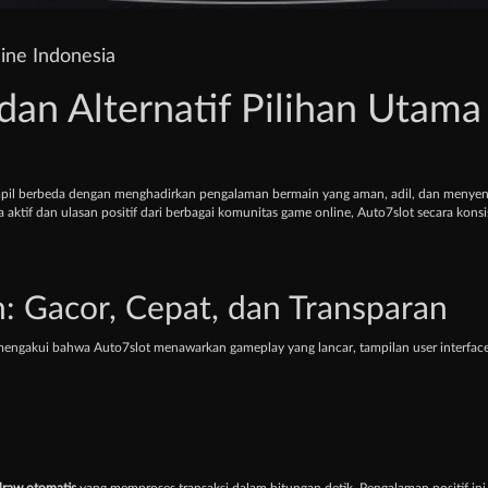
ine Indonesia
 dan Alternatif Pilihan Utam
ampil berbeda dengan menghadirkan pengalaman bermain yang aman, adil, dan menyenan
aktif dan ulasan positif dari berbagai komunitas game online, Auto7slot secara kons
 Gacor, Cepat, dan Transparan
g mengakui bahwa Auto7slot menawarkan gameplay yang lancar, tampilan user interfac