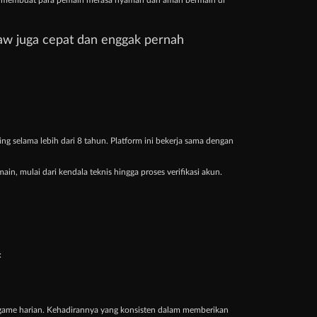
ini membuat para pemain merasa nyaman dan aman bermain di
draw juga cepat dan enggak pernah
ng selama lebih dari 8 tahun. Platform ini bekerja sama dengan
, mulai dari kendala teknis hingga proses verifikasi akun.
:
m game harian. Kehadirannya yang konsisten dalam memberikan