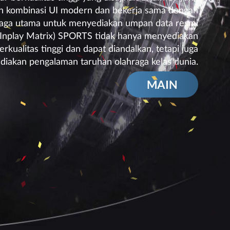
n kombinasi UI modern dan bekerja sama dengan
raga utama untuk menyediakan umpan data resmi
 (Inplay Matrix) SPORTS tidak hanya menyediakan
rkualitas tinggi dan dapat diandalkan, tetapi juga
iakan pengalaman taruhan olahraga kelas dunia.
MAIN